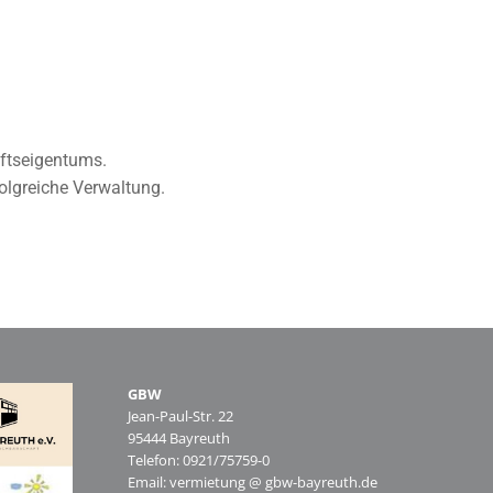
aftseigentums.
olgreiche Verwaltung.
GBW
Jean-Paul-Str. 22
95444 Bayreuth
Telefon: 0921/75759-0
Email: vermietung @ gbw-bayreuth.de