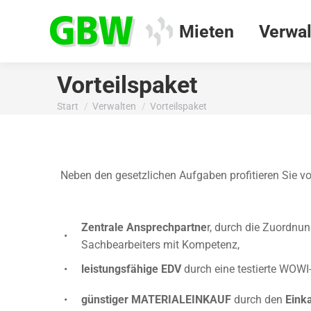
Mieten
Verwal
Vorteilspaket
Start
Verwalten
Vorteilspaket
Sie befinden sich hier:
Neben den gesetzlichen Aufgaben profitieren Sie vo
Zentrale Ansprechpartne
r, durch die Zuordnun
•
Sachbearbeiters mit Kompetenz,
•
leistungsfähige EDV
durch eine testierte WOWI
•
günstiger MATERIALEINKAUF
durch den
Eink