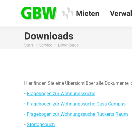
Mieten
Verwal
Downloads
Start
Service
Downloads
Sie befinden sich hier:
Hier finden Sie eine Übersicht über alle Dokumente, 
•
Fragebogen zur Wohnungssuche
•
Fragebogen zur Wohnungssuche Casa Campus
•
Fragebogen zur Wohnungssuche Rückerts Raum
•
Störtagebuch