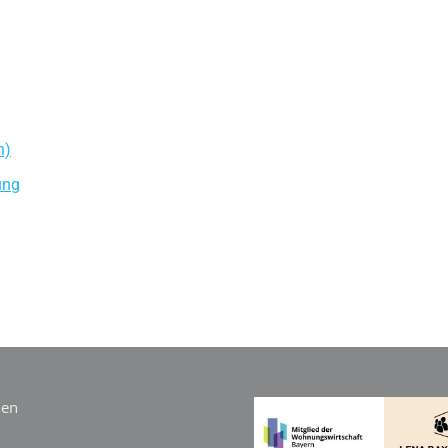
n)
ung
ien