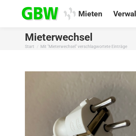
Mieten
Verwal
Mieterwechsel
Start
Mit "Mieterwechsel" verschlagwortete Einträge
Sie befinden sich hier: