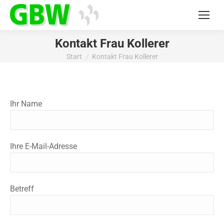
Kontakt Frau Kollerer
Start
Kontakt Frau Kollerer
Sie befinden sich hier:
Ihr Name
Ihre E-Mail-Adresse
Betreff