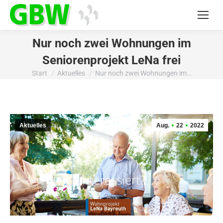
Nur noch zwei Wohnungen im
Seniorenprojekt LeNa frei
Start
Aktuelles
Nur noch zwei Wohnungen im…
Sie befinden sich hier:
Aktuelles
Aug.
22
2022