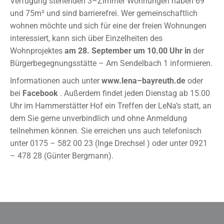
Verfügung
stehenden 3
–
Zimmer Wohnungen haben
69
und 75m² und sind barrierefrei
.
Wer gemeinschaftlich
wohnen möchte und sich für eine der freien Wohnungen
interessiert,
kann sich über Einzelheiten des
Wohnprojektes
am 28. September um 10.00
Uhr
in
der
Bürgerbegegnungsstätte
–
Am Sendelbach
1
informieren.
Informationen auch unter
www.lena
–
bayreuth.de
oder
bei
Facebook
. Au
ß
erdem findet jeden
Dienstag ab 15.00
Uhr im Hammerstätter Hof ein Treffen der LeNa’s statt, an
dem Sie gerne
unverbindlich und ohne Anmeldung
teilnehmen können.
Sie erreichen
uns auch telefonisch
unter 0175
–
582 00 23 (Inge
Drechsel ) oder unter 0921
–
478 28 (Günter Bergmann)
.