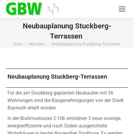
Neubauplanung Stuckberg-
Terrassen
Start
Aktuelles
Neubauplanung Stuckberg-Terrassen
Sie befinden sich hier:
Neubauplanung Stuckberg-Terrassen
Für die am Stuckberg geplanten Neubauten mit 36
Wohnungen sind die Baugenehmigungen von der Stadt
Bayreuth erteilt worden.
In der Brahmsstrasse 2-10b entstehen 3 neue sonnige,
energieeffiziente und nach Süden ausgerichtete
Wohnhäuser in bester Bayreuther Stadtlage. Es werden