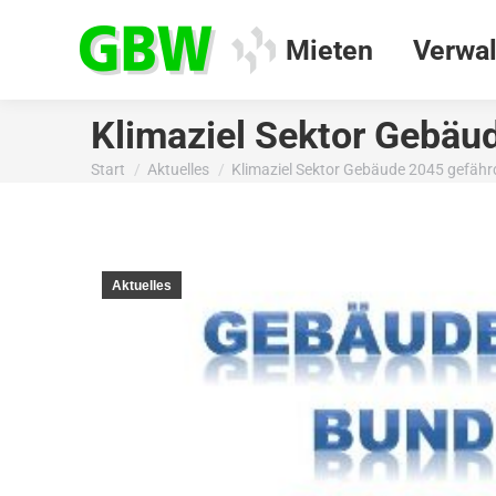
Mieten
Verwal
Klimaziel Sektor Gebäu
Start
Aktuelles
Klimaziel Sektor Gebäude 2045 gefähr
Sie befinden sich hier:
Aktuelles