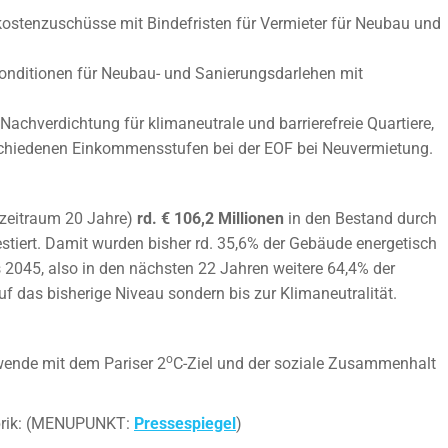
kostenzuschüsse mit Bindefristen für Vermieter für Neubau und
konditionen für Neubau- und Sanierungsdarlehen mit
Nachverdichtung für klimaneutrale und barrierefreie Quartiere,
schiedenen Einkommensstufen bei der EOF bei Neuvermietung.
szeitraum 20 Jahre)
rd. € 106,2 Millionen
in den Bestand durch
tiert. Damit wurden bisher rd. 35,6% der Gebäude energetisch
 2045, also in den nächsten 22 Jahren weitere 64,4% der
uf das bisherige Niveau sondern bis zur Klimaneutralität.
o
wende mit dem Pariser 2
C-Ziel und der soziale Zusammenhalt
ubrik: (MENUPUNKT:
Pressespiegel
)