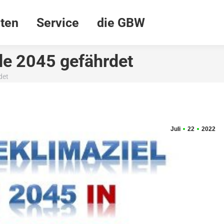
ten
Service
die GBW
de 2045 gefährdet
det
Juli
22
2022