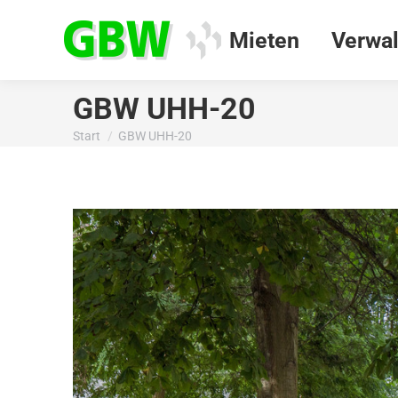
Mieten
Verwal
GBW UHH-20
Start
GBW UHH-20
Sie befinden sich hier: