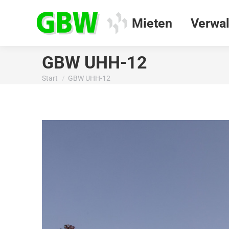
Mieten
Verwal
GBW UHH-12
Start
GBW UHH-12
Sie befinden sich hier: