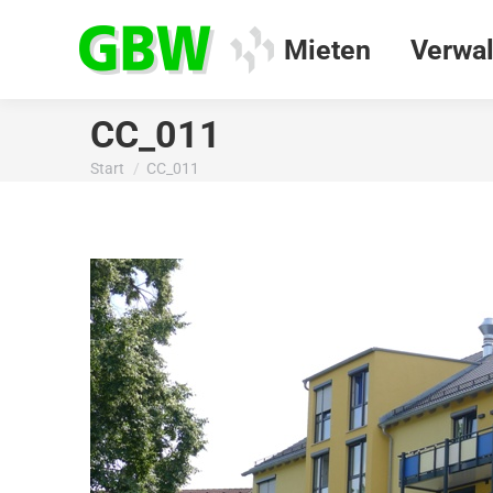
Mieten
Verwal
CC_011
Start
CC_011
Sie befinden sich hier: